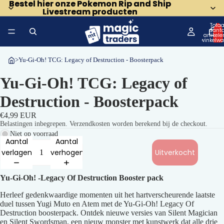
Bestel hier onze Pokemon Rip and Ship
Bestel hier onze Pokemon Rip and Ship
Livestream producten
Livestream producten
Totaa
aanta
artikele
winkelwa
0
>
Yu-Gi-Oh! TCG: Legacy of Destruction - Boosterpack
Yu-Gi-Oh! TCG: Legacy of
Destruction - Boosterpack
€4,99 EUR
Belastingen inbegrepen. Verzendkosten worden berekend bij de checkout.
Niet op voorraad
Aantal
Aantal
verlagen
verhogen
Uitverkocht
Yu-Gi-Oh! -Legacy Of Destruction Booster pack
Herleef gedenkwaardige momenten uit het hartverscheurende laatste
duel tussen Yugi Muto en Atem met de Yu-Gi-Oh! Legacy Of
Afbeelding
Destruction boosterpack. Ontdek nieuwe versies van Silent Magician
en Silent Swordsman, een nieuw monster met kunstwerk dat alle drie
openen