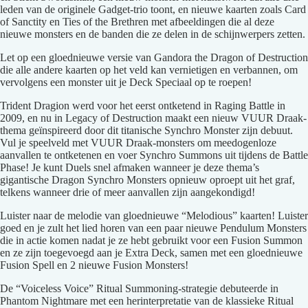
leden van de originele Gadget-trio toont, en nieuwe kaarten zoals Card
in
of Sanctity en Ties of the Brethren met afbeeldingen die al deze
volledig
nieuwe monsters en de banden die ze delen in de schijnwerpers zetten.
scherm
Let op een gloednieuwe versie van Gandora the Dragon of Destruction
die alle andere kaarten op het veld kan vernietigen en verbannen, om
vervolgens een monster uit je Deck Speciaal op te roepen!
Trident Dragion werd voor het eerst ontketend in Raging Battle in
2009, en nu in Legacy of Destruction maakt een nieuw VUUR Draak-
thema geïnspireerd door dit titanische Synchro Monster zijn debuut.
Vul je speelveld met VUUR Draak-monsters om meedogenloze
aanvallen te ontketenen en voer Synchro Summons uit tijdens de Battle
Phase! Je kunt Duels snel afmaken wanneer je deze thema’s
gigantische Dragon Synchro Monsters opnieuw oproept uit het graf,
telkens wanneer drie of meer aanvallen zijn aangekondigd!
Luister naar de melodie van gloednieuwe “Melodious” kaarten! Luister
goed en je zult het lied horen van een paar nieuwe Pendulum Monsters
die in actie komen nadat je ze hebt gebruikt voor een Fusion Summon
en ze zijn toegevoegd aan je Extra Deck, samen met een gloednieuwe
Fusion Spell en 2 nieuwe Fusion Monsters!
De “Voiceless Voice” Ritual Summoning-strategie debuteerde in
Phantom Nightmare met een herinterpretatie van de klassieke Ritual