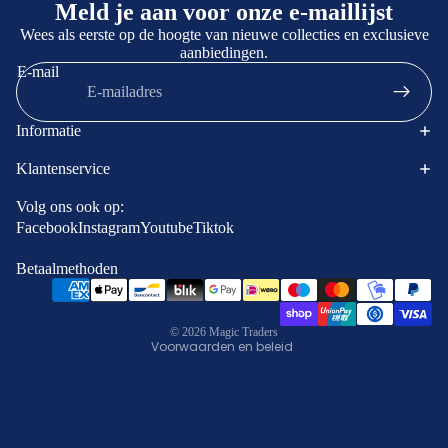
Meld je aan voor onze e-maillijst
Wees als eerste op de hoogte van nieuwe collecties en exclusieve
aanbiedingen.
E-mail
Informatie
Klantenservice
Terugbetalingsbeleid
Contactgegevens
Volg ons ook op:
Facebook
Instagram
Youtube
Tiktok
Privacybeleid
Algemene voorwaarden
Betaalmethoden
Verzendbeleid
Wettelijke kennisgeving
© 2026
Magic Traders
Voorwaarden en beleid