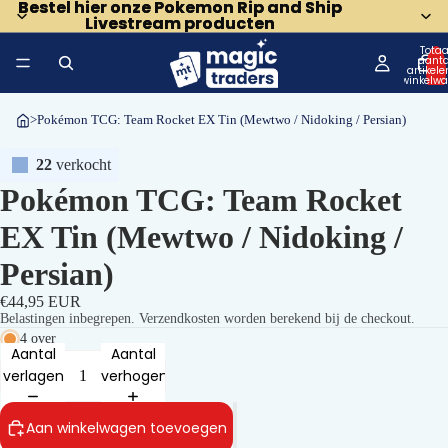
Bestel hier onze Pokemon Rip and Ship
Bestel hier onze Pokemon Rip and Ship
Livestream producten
Livestream producten
Totaa
aanta
artikele
winkelwa
0
>
Pokémon TCG: Team Rocket EX Tin (Mewtwo / Nidoking / Persian)
22
verkocht
Pokémon TCG: Team Rocket
EX Tin (Mewtwo / Nidoking /
Persian)
€44,95 EUR
Belastingen inbegrepen. Verzendkosten worden berekend bij de checkout.
4 over
Aantal
Aantal
verlagen
verhogen
Aan winkelwagen toevoegen