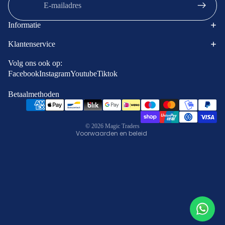
Informatie
Klantenservice
Terugbetalingsbeleid
Contactgegevens
Volg ons ook op:
Facebook
Instagram
Youtube
Tiktok
Privacybeleid
Algemene voorwaarden
Betaalmethoden
Verzendbeleid
Wettelijke kennisgeving
© 2026
Magic Traders
Voorwaarden en beleid