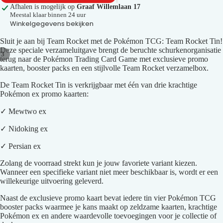
Afhalen is mogelijk op
Graaf Willemlaan 17
Meestal klaar binnen 24 uur
Winkelgegevens bekijken
Sluit je aan bij Team Rocket met de Pokémon TCG: Team Rocket Tin!
Deze speciale verzameluitgave brengt de beruchte schurkenorganisatie
/
3
terug naar de Pokémon Trading Card Game met exclusieve promo
kaarten, booster packs en een stijlvolle Team Rocket verzamelbox.
Afbeelding
Afbeelding
Afbeelding
openen
openen
openen
De Team Rocket Tin is verkrijgbaar met één van drie krachtige
in
in
in
Pokémon ex promo kaarten:
volledig
volledig
volledig
✓ Mewtwo ex
scherm
scherm
scherm
✓ Nidoking ex
✓ Persian ex
Zolang de voorraad strekt kun je jouw favoriete variant kiezen.
Wanneer een specifieke variant niet meer beschikbaar is, wordt er een
willekeurige uitvoering geleverd.
Naast de exclusieve promo kaart bevat iedere tin vier Pokémon TCG
booster packs waarmee je kans maakt op zeldzame kaarten, krachtige
Pokémon ex en andere waardevolle toevoegingen voor je collectie of