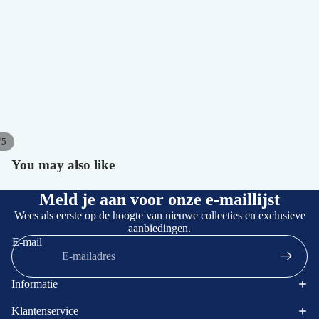
/
5
You may also like
Afbeelding
Afbeelding
Afbeelding
Afbeelding
Afbeelding
openen
openen
openen
openen
openen
in
in
in
in
in
Meld je aan voor onze e-maillijst
volledig
volledig
volledig
volledig
volledig
Wees als eerste op de hoogte van nieuwe collecties en exclusieve
scherm
scherm
scherm
scherm
scherm
aanbiedingen.
E-mail
Informatie
Klantenservice
Terugbetalingsbeleid