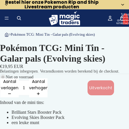
Bestel hier onze Pokemon Rip and Ship
Bestel hier onze Pokemon Rip and Ship
Livestream producten
Livestream producten
Totaa
aanta
artikele
winkelwa
0
>
Pokémon TCG: Mini Tin - Galar pals (Evolving skies)
Pokémon TCG: Mini Tin -
Galar pals (Evolving skies)
€19,95 EUR
Belastingen inbegrepen. Verzendkosten worden berekend bij de checkout.
Niet op voorraad
Aantal
Aantal
verlagen
verhogen
Uitverkocht
Inhoud van de mini tins:
Brilliant Stars Booster Pack
Evolving Skies Booster Pack
een leuke munt