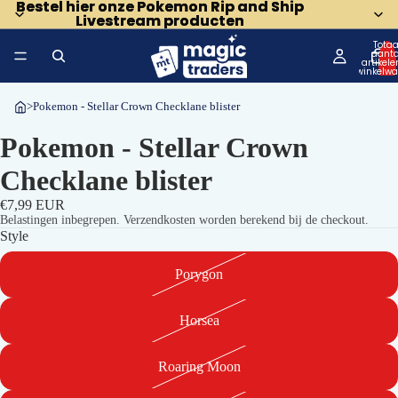
Bestel hier onze Pokemon Rip and Ship
Bestel hier onze Pokemon Rip and Ship
Livestream producten
Livestream producten
Totaa
aanta
artikele
winkelwa
0
>
Pokemon - Stellar Crown Checklane blister
Pokemon - Stellar Crown
Checklane blister
€7,99 EUR
Belastingen inbegrepen. Verzendkosten worden berekend bij de checkout.
Style
Porygon
Horsea
Afbeelding
Roaring Moon
openen
in