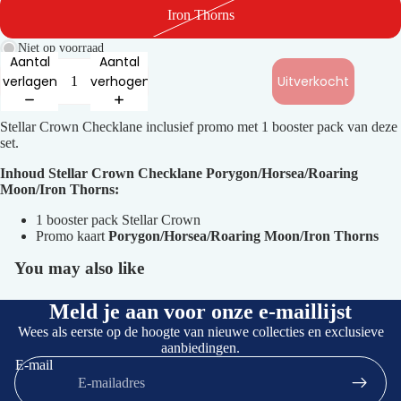
volledig
Iron Thorns
scherm
Niet op voorraad
Aantal
Aantal
verlagen
verhogen
Uitverkocht
Stellar Crown Checklane inclusief promo met 1 booster pack van deze
set.
Inhoud Stellar Crown Checklane Porygon/Horsea/Roaring
Moon/Iron Thorns:
1 booster pack Stellar Crown
Promo kaart
Porygon/Horsea/Roaring Moon/Iron Thorns
You may also like
Meld je aan voor onze e-maillijst
Wees als eerste op de hoogte van nieuwe collecties en exclusieve
aanbiedingen.
E-mail