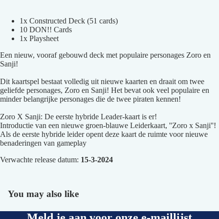
1x Constructed Deck (51 cards)
10 DON!! Cards
1x Playsheet
Een nieuw, vooraf gebouwd deck met populaire personages Zoro en
Sanji!
Dit kaartspel bestaat volledig uit nieuwe kaarten en draait om twee
geliefde personages, Zoro en Sanji! Het bevat ook veel populaire en
minder belangrijke personages die de twee piraten kennen!
Zoro X Sanji: De eerste hybride Leader-kaart is er!
Introductie van een nieuwe groen-blauwe Leiderkaart, ''Zoro x Sanji''!
Afbeelding
Als de eerste hybride leider opent deze kaart de ruimte voor nieuwe
openen
benaderingen van gameplay
in
Verwachte release datum:
15-3-2024
volledig
scherm
You may also like
Meld je aan voor onze e-maillijst