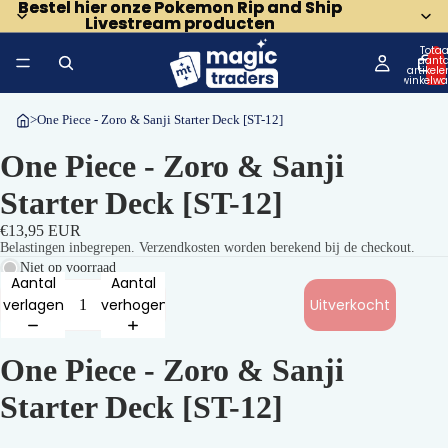
Bestel hier onze Pokemon Rip and Ship
Bestel hier onze Pokemon Rip and Ship
Livestream producten
Livestream producten
Totaa
aanta
artikele
winkelwa
0
>
One Piece - Zoro & Sanji Starter Deck [ST-12]
One Piece - Zoro & Sanji
Starter Deck [ST-12]
€13,95 EUR
Belastingen inbegrepen. Verzendkosten worden berekend bij de checkout.
Niet op voorraad
Aantal
Aantal
verlagen
verhogen
Uitverkocht
One Piece - Zoro & Sanji
Starter Deck [ST-12]