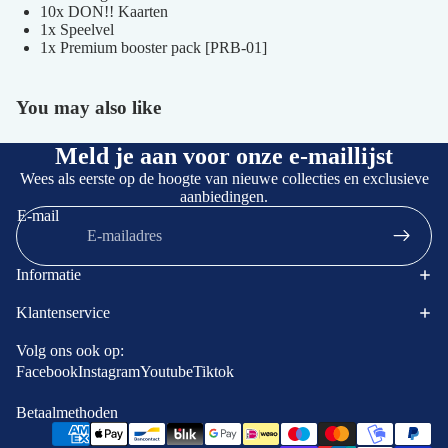
10x DON!! Kaarten
1x Speelvel
1x Premium booster pack [PRB-01]
You may also like
Afbeelding
openen
in
Meld je aan voor onze e-maillijst
volledig
Wees als eerste op de hoogte van nieuwe collecties en exclusieve
scherm
aanbiedingen.
E-mail
Informatie
Klantenservice
Terugbetalingsbeleid
Contactgegevens
Volg ons ook op:
Facebook
Instagram
Youtube
Tiktok
Privacybeleid
Algemene voorwaarden
Betaalmethoden
Verzendbeleid