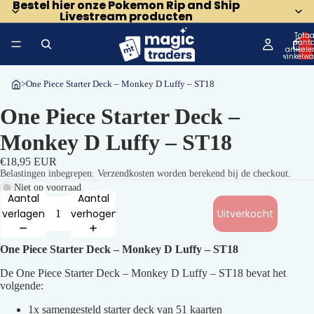
Bestel hier onze Pokemon Rip and Ship
Bestel hier onze Pokemon Rip and Ship
Livestream producten
Livestream producten
Totaa
aanta
artikele
winkelwa
0
>
One Piece Starter Deck – Monkey D Luffy – ST18
One Piece Starter Deck –
Monkey D Luffy – ST18
€18,95 EUR
Belastingen inbegrepen. Verzendkosten worden berekend bij de checkout.
Niet op voorraad
Aantal
Aantal
verlagen
verhogen
Uitverkocht
One Piece Starter Deck – Monkey D Luffy – ST18
De One Piece Starter Deck – Monkey D Luffy – ST18 bevat het
volgende:
1x samengesteld starter deck van 51 kaarten