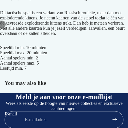
Dit tactische spel is een variant van Russisch roulette, maar dan met
exploderende kittens. Je neemt kaarten van de stapel totdat je één van
de gevreesde exploderende kittens trekt. Dan heb je meteen verloren.
/
3
Met alle andere kaarten kun je jezelf verdedigen, aanvallen, een beurt
Afbeelding
Afbeelding
Afbeelding
overslaan of de katten afleiden.
openen
openen
openen
in
in
in
Speeltijd min. 10 minuten
volledig
volledig
volledig
Speeltijd max. 20 minuten
Aantal spelers min. 2
scherm
scherm
scherm
Aantal spelers max. 5
Leeftijd min. 7
You may also like
Meld je aan voor onze e-maillijst
Wees als eerste op de hoogte van nieuwe collecties en exclusieve
aanbiedingen.
E-mail