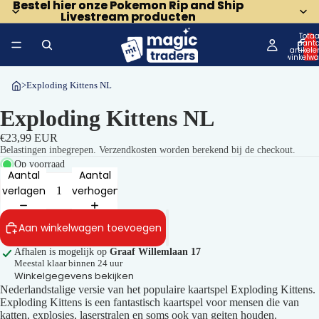
Bestel hier onze Pokemon Rip and Ship
Bestel hier onze Pokemon Rip and Ship
Livestream producten
Livestream producten
Totaa
aanta
artikele
winkelwa
0
>
Exploding Kittens NL
Exploding Kittens NL
€23,99 EUR
Belastingen inbegrepen. Verzendkosten worden berekend bij de checkout.
Op voorraad
Aantal
Aantal
verlagen
verhogen
Aan winkelwagen toevoegen
Afhalen is mogelijk op
Graaf Willemlaan 17
Meestal klaar binnen 24 uur
Winkelgegevens bekijken
Nederlandstalige versie van het populaire kaartspel Exploding Kittens.
Exploding Kittens is een fantastisch kaartspel voor mensen die van
katten, explosies, laserstralen en soms ook van geiten houden.